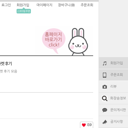
로그인
회원가입
마이페이지
장바구니(
0
)
주문조회
2,000원 쿠폰
회원가입
켓 후기
켓 후기 모음
주문조회
리뷰
화장솜정보
문의게시판
공지사항
89