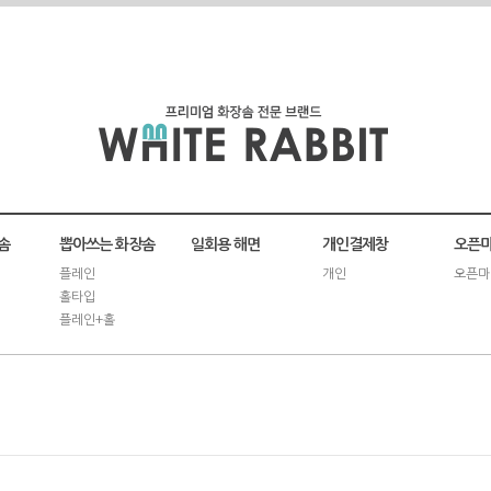
솜
뽑아쓰는 화장솜
일회용 해면
개인결제창
오픈마
플레인
개인
오픈마
홀타입
플레인+홀