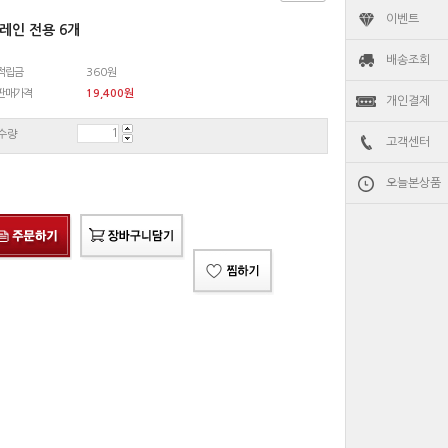
이벤트
레인 전용 6개
배송조회
적립금
360원
판매가격
19,400
원
개인결제
수량
고객센터
오늘본상품