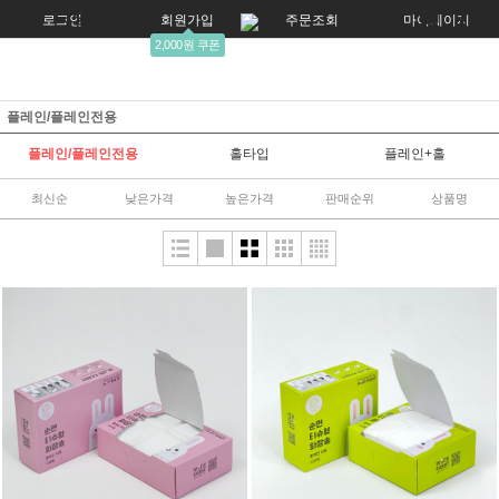
로그인
회원가입
주문조회
마이페이지
2,000원 쿠폰
플레인/플레인전용
플레인/플레인전용
홀타입
플레인+홀
최신순
낮은가격
높은가격
판매순위
상품명