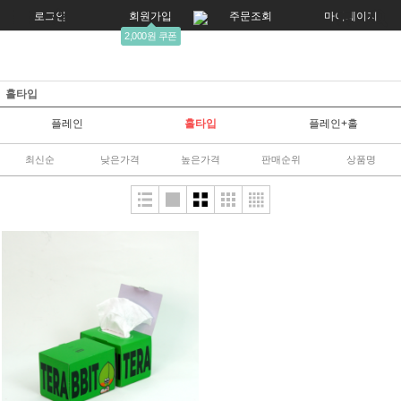
로그인
회원가입
주문조회
마이페이지
2,000원 쿠폰
홀타입
플레인
홀타입
플레인+홀
최신순
낮은가격
높은가격
판매순위
상품명