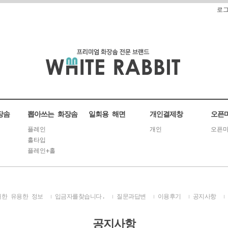
로
장솜
뽑아쓰는 화장솜
일회용 해면
개인결제창
오픈
플레인
개인
오픈마
홀타입
플레인+홀
대한 유용한 정보
입금자를찾습니다.
질문과답변
이용후기
공지사항
공지사항