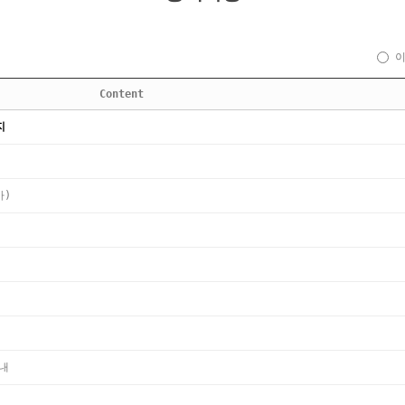
Content
지
가)
안내