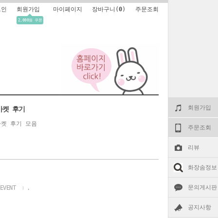
그인
회원가입
마이페이지
장바구니(
0
)
주문조회
2,000원 쿠폰
회원가입
마켓 후기
켓 후기 모음
주문조회
리뷰
화장솜정보
문의게시판
EVENT
.
공지사항