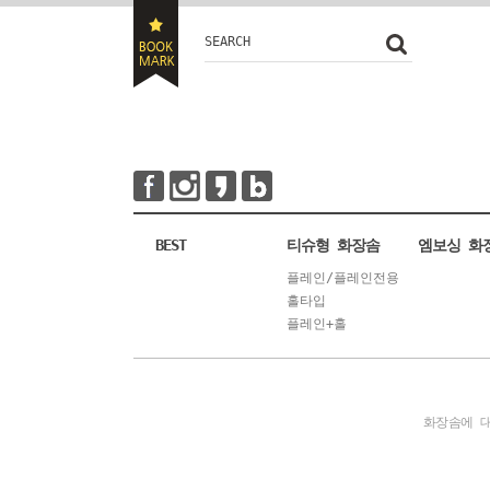
SEARCH
BEST
티슈형 화장솜
엠보싱 화
플레인/플레인전용
홀타입
플레인+홀
화장솜에 