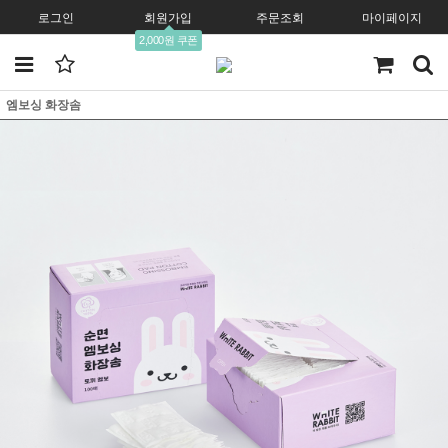
로그인
회원가입
주문조회
마이페이지
2,000원 쿠폰
엠보싱 화장솜