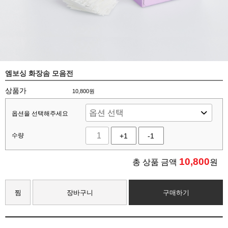
엠보싱 화장솜 모음전
상품가
10,800원
옵션을 선택해주세요
수량
+1
-1
10,800
총 상품 금액
원
찜
장바구니
구매하기