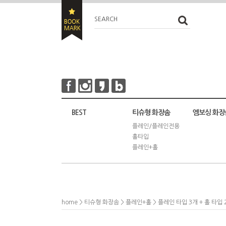
SEARCH
BEST
티슈형 화장솜
엠보싱 화장
플레인/플레인전용
홀타입
플레인+홀
home
>
티슈형 화장솜
>
플레인+홀
> 플레인 타입 3개 + 홀 타입 