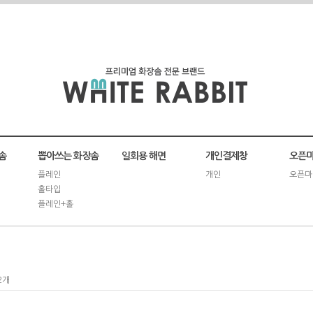
솜
뽑아쓰는 화장솜
일회용 해면
개인결제창
오픈마
플레인
개인
오픈마
홀타입
플레인+홀
2개