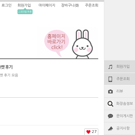
로그인
회원가입
마이페이지
장바구니(
0
)
주문조회
2,000원 쿠폰
회원가입
켓 후기
켓 후기 모음
주문조회
리뷰
화장솜정보
문의게시판
공지사항
27