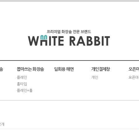
솜
뽑아쓰는 화장솜
일회용 해면
개인결제창
오픈마
플레인
개인
오픈마
홀타입
플레인+홀
2개