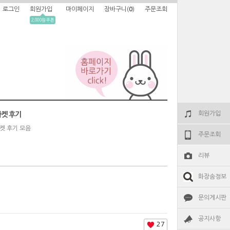
로그인
회원가입
마이페이지
장바구니(
0
)
주문조회
2,000원 쿠폰
회원가입
켓 후기
켓 후기 모음
주문조회
리뷰
화장솜정보
문의게시판
공지사항
27