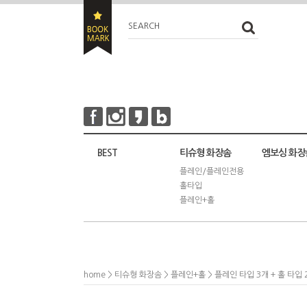
SEARCH
BEST
티슈형 화장솜
엠보싱 화장
플레인/플레인전용
홀타입
플레인+홀
home
>
티슈형 화장솜
>
플레인+홀
> 플레인 타입 3개 + 홀 타입 