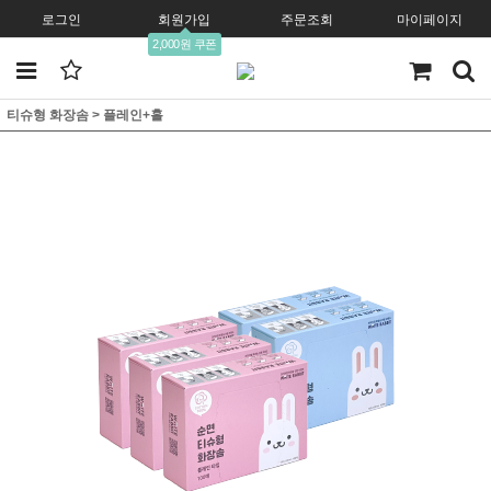
로그인
회원가입
주문조회
마이페이지
2,000원 쿠폰
티슈형 화장솜
>
플레인+홀