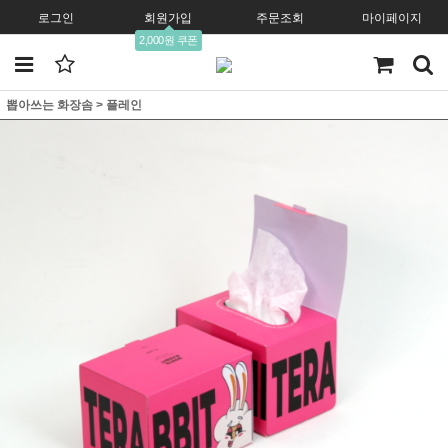
로그인
회원가입
주문조회
마이페이지
2,000원 쿠폰
뽑아쓰는 화장솜
>
플레인