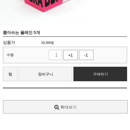
뽑아쓰는 플레인 5개
상품가
19,300
원
수량
+1
-1
찜
장바구니
구매하기
확대보기