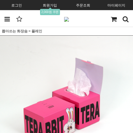
로그인
회원가입
주문조회
마이페이지
2,000원 쿠폰
뽑아쓰는 화장솜
>
플레인