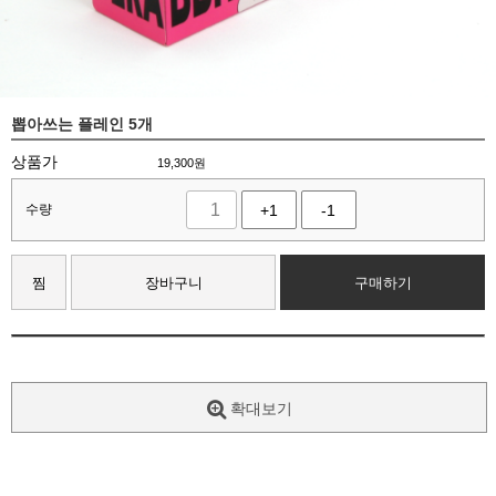
뽑아쓰는 플레인 5개
상품가
19,300
원
수량
+1
-1
찜
장바구니
구매하기
확대보기