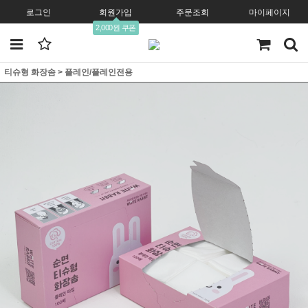
로그인
회원가입
주문조회
마이페이지
2,000원 쿠폰
티슈형 화장솜
>
플레인/플레인전용