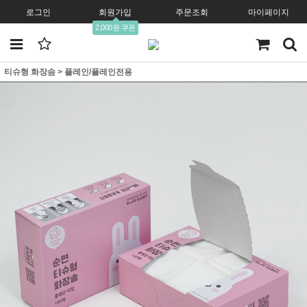
로그인
회원가입
주문조회
마이페이지
2,000원 쿠폰
티슈형 화장솜
>
플레인/플레인전용