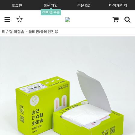
로그인
회원가입
주문조회
마이페이지
2,000원 쿠폰
티슈형 화장솜
>
플레인/플레인전용