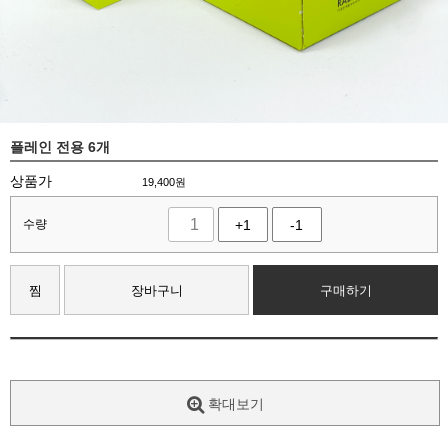
플레인 전용 6개
상품가
19,400
원
수량
+1
-1
찜
장바구니
구매하기
확대보기